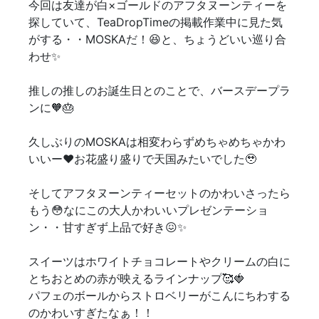
今回は友達が白×ゴールドのアフタヌーンティーを
探していて、TeaDropTimeの掲載作業中に見た気
がする・・MOSKAだ！😆と、ちょうどいい巡り合
わせ✨
推しの推しのお誕生日とのことで、バースデープラ
ンに🧡🎂
久しぶりのMOSKAは相変わらずめちゃめちゃかわ
いいー❤️お花盛り盛りで天国みたいでした🥹
そしてアフタヌーンティーセットのかわいさったら
もう😳なにこの大人かわいいプレゼンテーショ
ン・・甘すぎず上品で好き😖✨
スイーツはホワイトチョコレートやクリームの白に
とちおとめの赤が映えるラインナップ🥰🍓
パフェのボールからストロベリーがこんにちわする
のかわいすぎたなぁ！！