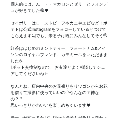
個人的には、んー・・マカロンとゼリーとフォンデ
ュが好きでした😆🧡
セイボリーはローストビーフやカニやエビなど！ポ
テトは公式Instagramをフォローしているとつけて
もらえます🤗でも、来る子は既にみんなしてそう🤭
紅茶ははじめのミントティー、フォートナム&メイ
ソンのロイヤルブレンド、カモミールをいただきま
した☕️
1ポット交換制なので、お友達とよく相談してシェ
アしてくださいね✨
なんとね、店内中央のお花盛りもりワゴンからお花
を借りて撮影に使っていいの🥺なんなの？神な
の？？
思いっきりかわいいを楽しめちゃいます❤️
テーマが変わるたびに店内の様子もガラリと変わっ