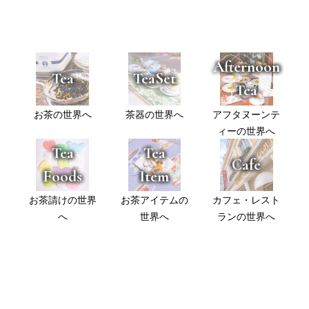
Afternoon
Tea
TeaSet
Tea
お茶の世界へ
茶器の世界へ
アフタヌーンテ
ィーの世界へ
Tea
Tea
Cafe
Foods
Item
お茶請けの世界
お茶アイテムの
カフェ・レスト
へ
世界へ
ランの世界へ