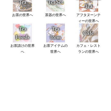
Tea
TeaSet
Tea
お茶の世界へ
茶器の世界へ
アフタヌーンテ
ィーの世界へ
Tea
Tea
Cafe
Foods
Item
お茶請けの世界
お茶アイテムの
カフェ・レスト
へ
世界へ
ランの世界へ