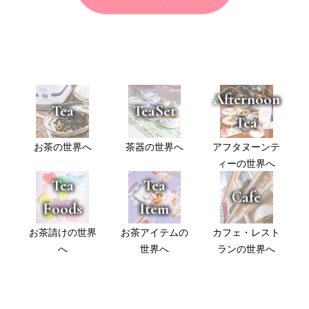
Afternoon
Tea
TeaSet
Tea
お茶の世界へ
茶器の世界へ
アフタヌーンテ
ィーの世界へ
Tea
Tea
Cafe
Foods
Item
お茶請けの世界
お茶アイテムの
カフェ・レスト
へ
世界へ
ランの世界へ