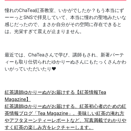
憧れのChaTea紅茶教室、いかがでしたか？もう本当にず
ーーっとSNSで拝見していて、本当に憧れの聖地みたいな
感じだったので、まさか自分がその空間に存在できると
は。光栄すぎて震えが止まりません。
最近では、ChaTeaさんで学び、講師もされ、新著パーテ
ィーも取り仕切られたゆかりーぬさんにもたっくさんかわ
いがっていただいたり❤️
紅茶講師ゆかりーぬがお届けする【紅茶情報Tea
Magazine】
紅茶講師ゆかりーぬがお届けする、紅茶初心者のための紅
茶情報ブログ「Tea Magazine」。美味しい紅茶の淹れ方
やアフタヌーンティーレポートなど、写真満載でわかりや
すく紅茶の楽しみ方をレクチャーします。