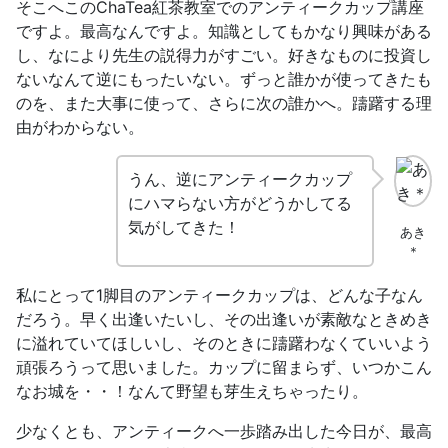
そこへこのChaTea紅茶教室でのアンティークカップ講座
ですよ。最高なんですよ。知識としてもかなり興味がある
し、
なにより先生の説得力がすごい
。好きなものに投資し
ないなんて逆にもったいない。ずっと誰かが使ってきたも
のを、また大事に使って、さらに次の誰かへ。躊躇する理
由がわからない。
うん、逆にアンティークカップ
にハマらない方がどうかしてる
気がしてきた！
あき
＊
私にとって1脚目のアンティークカップは、どんな子なん
だろう。早く出逢いたいし、その出逢いが素敵なときめき
に溢れていてほしいし、そのときに躊躇わなくていいよう
頑張ろうって思いました。カップに留まらず、いつかこん
なお城を・・！なんて野望も芽生えちゃったり。
少なくとも、アンティークへ一歩踏み出した今日が、最高