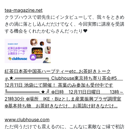
tea-magazine.net
クラブハウスで碧先生にインタビューして、我々をときめ
きの渦に落とし込んだだけでなく、今回実際に講座を受講
する機会をくれたかむらさんだったり❤️
紅茶日本茶中国茶ハーブティーetc‥お茶好きトーク
╔.★.══════════╗ Clubhouse東京持ち寄り茶会#5
12月11日 池袋にて開催！ 茶葉のみ参加も受付中です
╚══════════.★.╝ ❄️日時 12月11日日曜日 13時～
21時30分 ❄️場所 IKE・Bizとしま産業振興プラザ調理室
❄️基本持ち物 お茶好きなだけ、お茶請け好きなだけ...
www.clubhouse.com
ただ伺うだけでも震えるのに、
こんなに素敵なご縁で初訪