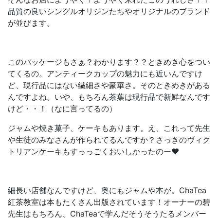
品質の良いシングルオリジンたちやオリジナルのブランド
が並びます。
このパッケージもさぁ？わかります？？ときめき心をつい
てくるの。アンティークカップの魅力にも近いんですけ
ど、
現行品にはない繊細さや豪華さ
。そのときめきがある
んですよね。いや、もちろん茶葉は現行品で新鮮なんです
けど・・！（なに言ってるの）
ジャムや焼き菓子、ケーキもあります。え、これって先生
や生徒のみなさんが作られてるんですか？さっきのヴィク
トリアンケーキもすっっごくおいしかったのー❤️
細長い店舗なんですけど、奥にもジャムや本が。ChaTea
紅茶教室は本もたくさん出版されています！オーナーの碧
先生はもちろん、ChaTeaで学んだそうそうたるメンバー