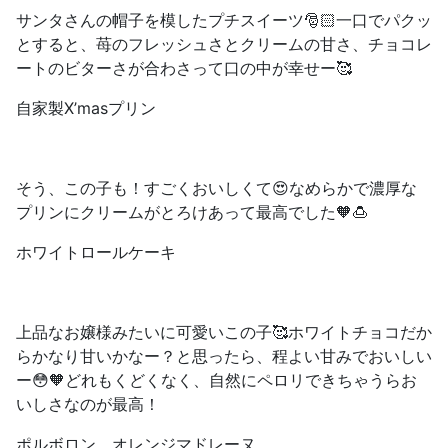
サンタさんの帽子を模したプチスイーツ🎅🏻一口でパクッ
とすると、苺のフレッシュさとクリームの甘さ、チョコレ
ートのビターさが合わさって口の中が幸せー🥰
自家製X’masプリン
そう、この子も！すごくおいしくて😍なめらかで濃厚な
プリンにクリームがとろけあって最高でした🧡🍮
ホワイトロールケーキ
上品なお嬢様みたいに可愛いこの子🥰ホワイトチョコだか
らかなり甘いかなー？と思ったら、程よい甘みでおいしい
ー😳🧡どれもくどくなく、自然にペロリできちゃうらお
いしさなのが最高！
ポルボロン、オレンジマドレーヌ