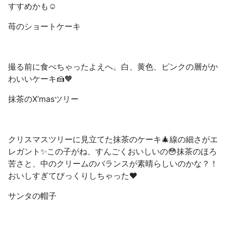
すすめかも☺️
苺のショートケーキ
撮る前に食べちゃったよえへ。白、黄色、ピンクの層がか
わいいケーキ🍰🧡
抹茶のX’masツリー
クリスマスツリーに見立てた抹茶のケーキ🎄線の細さがエ
レガント✨この子がね、すんごくおいしいの😳抹茶のほろ
苦さと、中のクリームのバランスが素晴らしいのかな？！
おいしすぎてびっくりしちゃった❤️
サンタの帽子