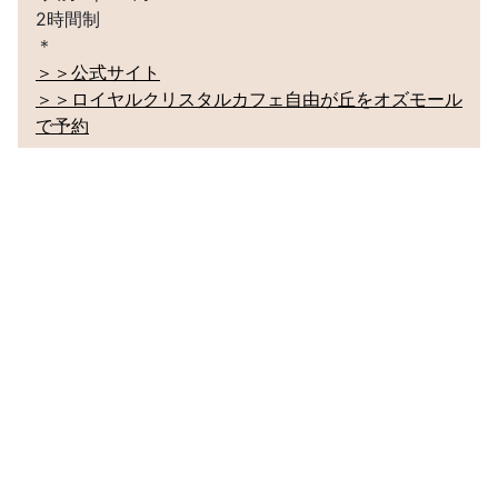
2時間制
＊
＞＞公式サイト
＞＞ロイヤルクリスタルカフェ自由が丘をオズモール
で予約
コメント
結果
0
件中
1
～
0
件目を表示中
ログインして、ブログにコメントしよう！
＞＞ログイン・ユーザー登録