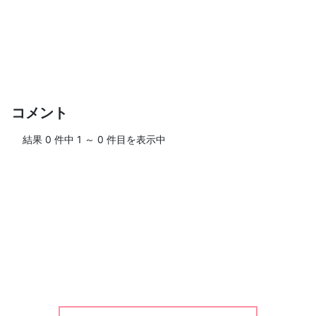
LINEでシェア
Twitterでシェア
Facebookでシェア
自分だけのページをつくろう
TeaDropTimeに
ログイン・新規登録