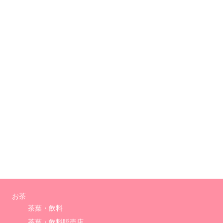
お茶
茶葉・飲料
茶葉・飲料販売店
茶葉・飲料ブランド
茶器
茶器
茶器販売店
茶器ブランド
アフタヌーンティー
アフタヌーンティー
提供店
お茶請け
お茶請け
お茶請け販売店
お茶請けブランド