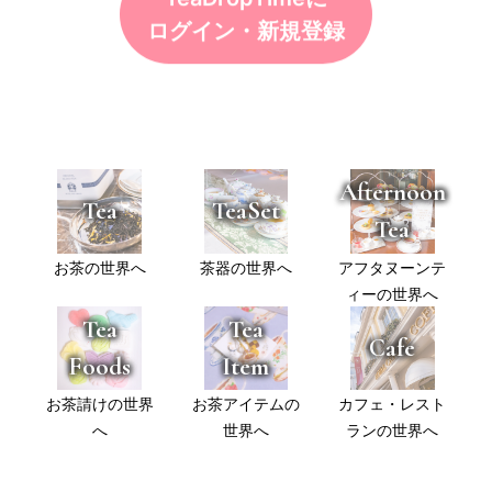
ログイン・新規登録
Afternoon
Tea
TeaSet
Tea
お茶の世界へ
茶器の世界へ
アフタヌーンテ
ィーの世界へ
Tea
Tea
Cafe
Foods
Item
お茶請けの世界
お茶アイテムの
カフェ・レスト
へ
世界へ
ランの世界へ