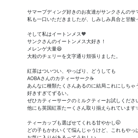
サマープディング好きのお友達がサンクさんのサ
私も一口いただきましたが、しみしみ具合と甘酸っ
そして私はイートンメス🧡
サンクさんのイートンメス大好き！
メレンゲ大量😆
大粒のチェリーを文字通り頬張りました。
紅茶はついつい、やっぱり、どうしても
AOBAさんのカティーサーク☕️
あんなに種類たくさんあるのに結局これにしちゃ
好きすぎてずるい。
ぜひカティーサークのミルクティーお試しくださ
他にも英国紅茶たーくさん取り揃えられています
ティーカップも選ばせてくれる甘やかし🤭
どの子もかわいくて悩んじゃうけど、これもやっぱ
お気に入りがあるってうれしい。