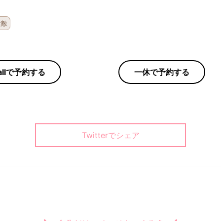
素敵
llで
予約する
一休で
予約する
Twitterでシェア
自分だけのページをつくろう