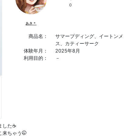
0
あき＊
商品名：
サマープディング、イートンメ
ス、カティーサーク
体験年月：
2025年8月
利用目的：
－
した☕️
来ちゃう🤭