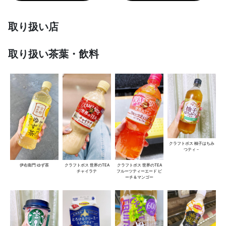
取り扱い店
取り扱い茶葉・飲料
クラフトボス 柚子はちみ
つティ－
伊右衛門 ゆず茶
クラフトボス 世界のTEA
クラフトボス 世界のTEA
フルーツティーエード ピ
チャイラテ
ーチ＆マンゴー