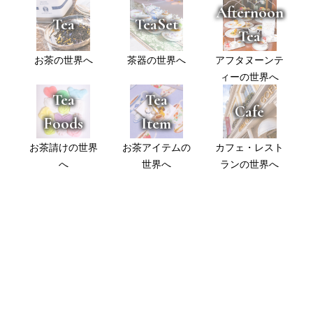
Afternoon
Tea
TeaSet
Tea
お茶の世界へ
茶器の世界へ
アフタヌーンテ
ィーの世界へ
Tea
Tea
Cafe
Foods
Item
お茶請けの世界
お茶アイテムの
カフェ・レスト
へ
世界へ
ランの世界へ