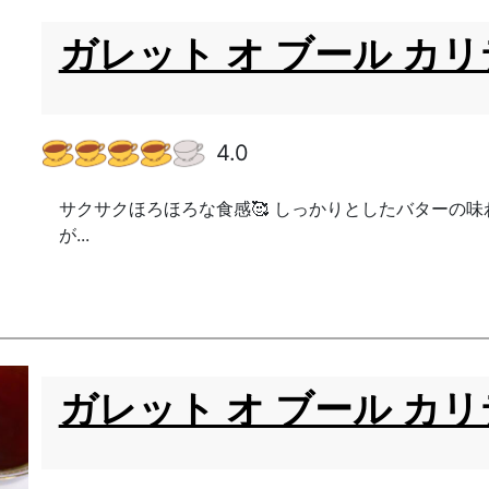
ガレット オ ブール カ
4.0
サクサクほろほろな食感🥰 しっかりとしたバターの
が...
ガレット オ ブール カ