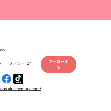
＊
kio
フォローす
5
フォロー
24
る
icious.akismemory.com/