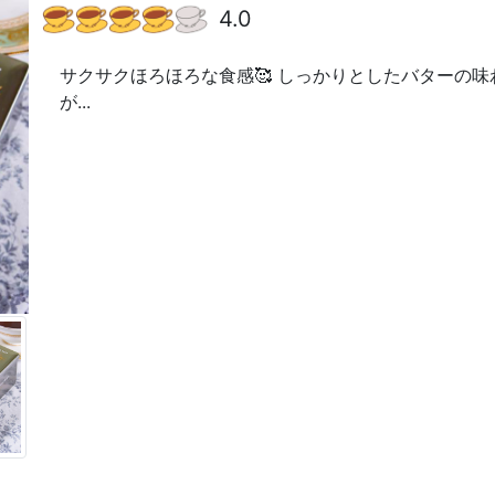
4.0
サクサクほろほろな食感🥰 しっかりとしたバターの
が...