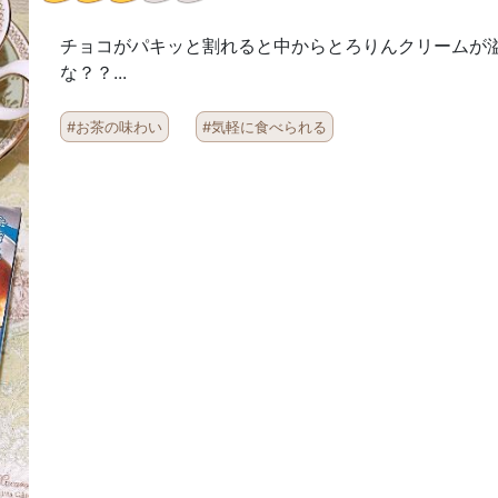
チョコがパキッと割れると中からとろりんクリームが溢
な？？...
#お茶の味わい
#気軽に食べられる